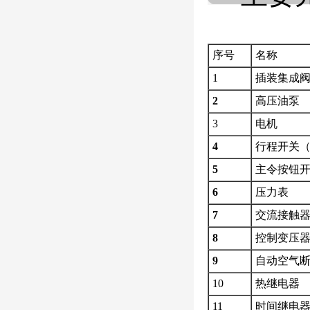
序号
名称
1
插装集成
2
高压油泵
3
电机
4
行程开关
5
主令按钮
6
压力表
7
交流接触
8
控制变压
9
自动空气
10
热继电器
11
时间继电