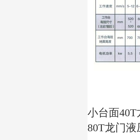
小台面40
80T龙门